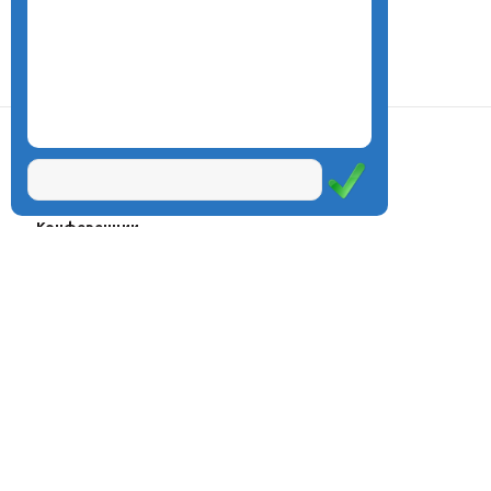
О центре
Проекты
Курсы
Олимпиады
Конферeнции
Семинары
Магазин
Журнал
© Центр дистанционного
Оплата через
образования «Эйдос», 1998—2026
платёжные
системы
Москва, ул.Тверская, д.9, стр.7,
офис 111
Email:
info@eidos.ru
Тел.: +7(495) 768-55-54
Мы в социальных сетях: