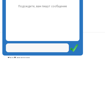
Подождите, вам пишут сообщение
О центре
Проекты
Курсы
Олимпиады
Конферeнции
Семинары
Магазин
Журнал
© Центр дистанционного
Оплата через
образования «Эйдос», 1998—2026
платёжные
системы
Москва, ул.Тверская, д.9, стр.7,
офис 111
Email:
info@eidos.ru