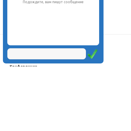
Подождите, вам пишут сообщение
О центре
Проекты
Курсы
Олимпиады
Конферeнции
Семинары
Магазин
Журнал
© Центр дистанционного
Оплата через
образования «Эйдос», 1998—2026
платёжные
системы
Москва, ул.Тверская, д.9, стр.7,
офис 111
Email:
info@eidos.ru
Тел.: +7(495) 768-55-54