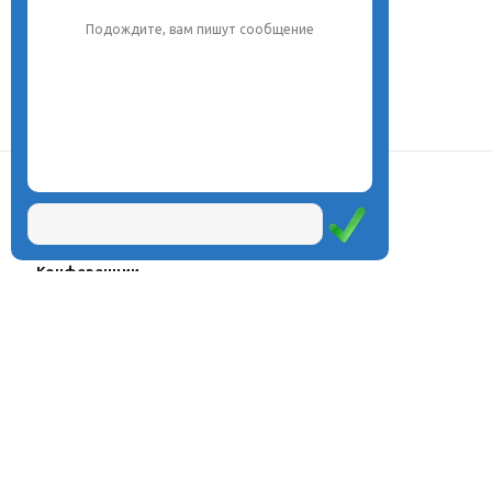
Подождите, вам пишут сообщение
О центре
Проекты
Курсы
Олимпиады
Конферeнции
Семинары
Магазин
Журнал
© Центр дистанционного
Оплата через
образования «Эйдос», 1998—2026
платёжные
системы
Москва, ул.Тверская, д.9, стр.7,
офис 111
Email:
info@eidos.ru