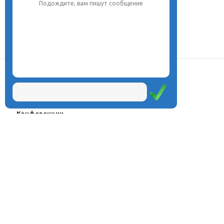
Подождите, вам пишут сообщение
О центре
Проекты
Курсы
Олимпиады
Конферeнции
Семинары
Магазин
Журнал
© Центр дистанционного
Оплата через
образования «Эйдос», 1998—2026
платёжные
системы
Москва, ул.Тверская, д.9, стр.7,
офис 111
Email:
info@eidos.ru
Тел.: +7(495) 768-55-54