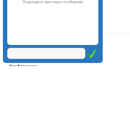
Подождите, вам пишут сообщение
О центре
Проекты
Курсы
Олимпиады
Конферeнции
Семинары
Магазин
Журнал
© Центр дистанционного
Оплата через
образования «Эйдос», 1998—2026
платёжные
системы
Москва, ул.Тверская, д.9, стр.7,
офис 111
Email:
info@eidos.ru
Тел.: +7(495) 768-55-54