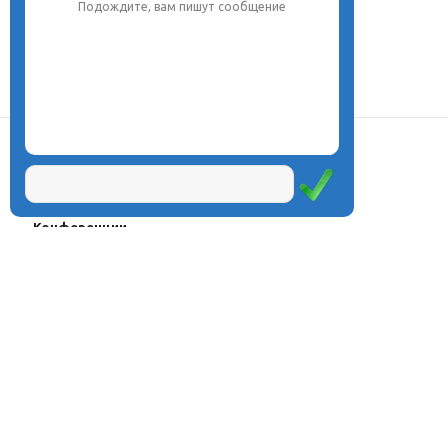
Подождите, вам пишут сообщение
О центре
Проекты
Курсы
Олимпиады
Конферeнции
Семинары
Магазин
Журнал
© Центр дистанционного
Оплата через
образования «Эйдос», 1998—2026
платёжные
системы
Москва, ул.Тверская, д.9, стр.7,
офис 111
Email:
info@eidos.ru
Тел.: +7(495) 768-55-54