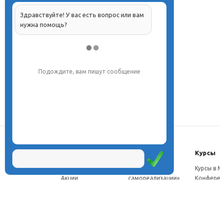
Здравствуйте! У вас есть вопрос или вам
нужна помощь?
Подождите, вам пишут сообщение
О центре
Проекты
Курсы
Новости
Проект «Школа
Курсы в
Акции
самореализации»
Конфере
Расписание
Проект
Москве
Миссия
«Эвристический
Курсы в 
Директор
класс»
Петербу
Научная школа
Проект
Семинар