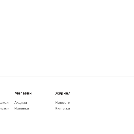
Магазин
Журнал
 школ
Акциии
Новости
вузов
Новинки
Выпуски
Каталог
Издательство
Как оплатить
Услуги журнала
ников
Доставка
Авторам