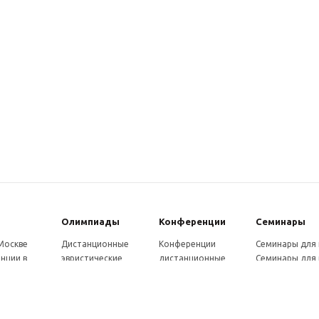
Олимпиады
Конферeнции
Семинары
 Москве
Дистанционные
Конференции
Семинары для
нции в
эвристические
дистанционные
Семинары для 
олимпиады
Конференции
Семинары для
Санкт-
Олимпиады для
школьников и
ссузов
рге
школьников в
студентов в Санкт-
Отзывы участ
ы выездные
Москве
Петербурге
семинаров