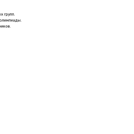
х групп.
 олимпиады.
ников.