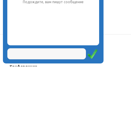
Подождите, вам пишут сообщение
О центре
Проекты
Курсы
Олимпиады
Конферeнции
Семинары
Магазин
Журнал
© Центр дистанционного
Оплата через
образования «Эйдос», 1998—2026
платёжные
системы
Москва, ул.Тверская, д.9, стр.7,
офис 111
Email:
info@eidos.ru
Тел.: +7(495) 768-55-54