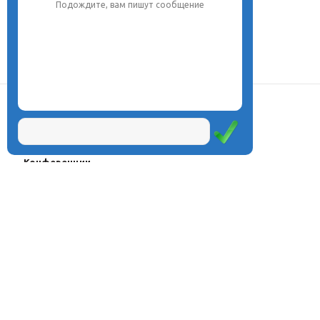
Подождите, вам пишут сообщение
О центре
Проекты
Курсы
Олимпиады
Конферeнции
Семинары
Магазин
Журнал
© Центр дистанционного
Оплата через
образования «Эйдос», 1998—2026
платёжные
системы
Москва, ул.Тверская, д.9, стр.7,
офис 111
Email:
info@eidos.ru
Тел.: +7(495) 768-55-54