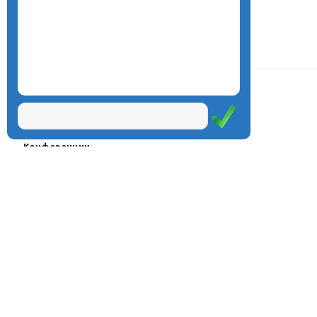
О центре
Проекты
Курсы
Олимпиады
Конферeнции
Семинары
Магазин
Журнал
© Центр дистанционного
Оплата через
образования «Эйдос», 1998—2026
платёжные
системы
Москва, ул.Тверская, д.9, стр.7,
офис 111
Email:
info@eidos.ru
Тел.: +7(495) 768-55-54
Мы в социальных сетях: