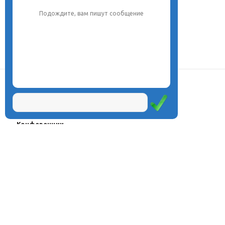
Подождите, вам пишут сообщение
О центре
Проекты
Курсы
Олимпиады
Конферeнции
Семинары
Магазин
Журнал
© Центр дистанционного
Оплата через
образования «Эйдос», 1998—2026
платёжные
системы
Москва, ул.Тверская, д.9, стр.7,
офис 111
Email:
info@eidos.ru