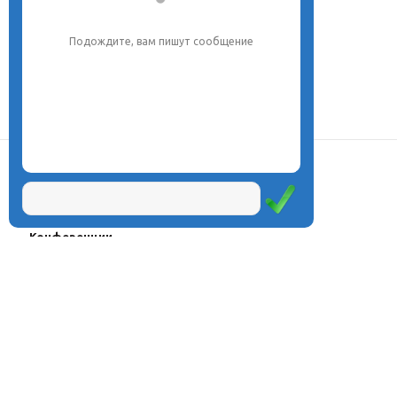
Подождите, вам пишут сообщение
О центре
Проекты
Курсы
Олимпиады
Конферeнции
Семинары
Магазин
Журнал
© Центр дистанционного
Оплата через
образования «Эйдос», 1998—2026
платёжные
системы
Москва, ул.Тверская, д.9, стр.7,
офис 111