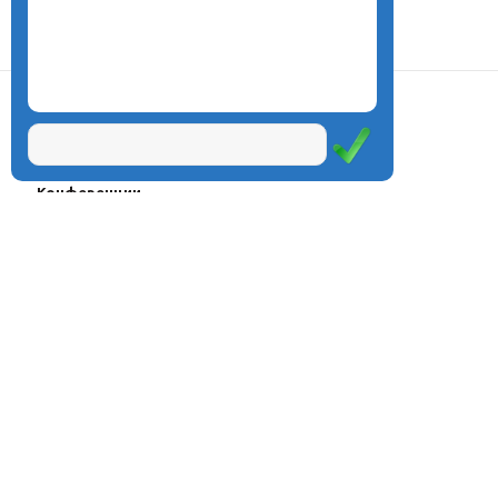
О центре
Проекты
Курсы
Олимпиады
Конферeнции
Семинары
Магазин
Журнал
© Центр дистанционного
Оплата через
образования «Эйдос», 1998—2026
платёжные
системы
Москва, ул.Тверская, д.9, стр.7,
офис 111
Email:
info@eidos.ru
Тел.: +7(495) 768-55-54
Мы в социальных сетях: