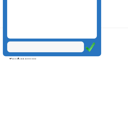
О центре
Проекты
Курсы
Олимпиады
Конферeнции
Семинары
Магазин
Журнал
© Центр дистанционного
Оплата через
образования «Эйдос», 1998—2026
платёжные
системы
Москва, ул.Тверская, д.9, стр.7,
офис 111
Email:
info@eidos.ru
Тел.: +7(495) 768-55-54
Мы в социальных сетях: