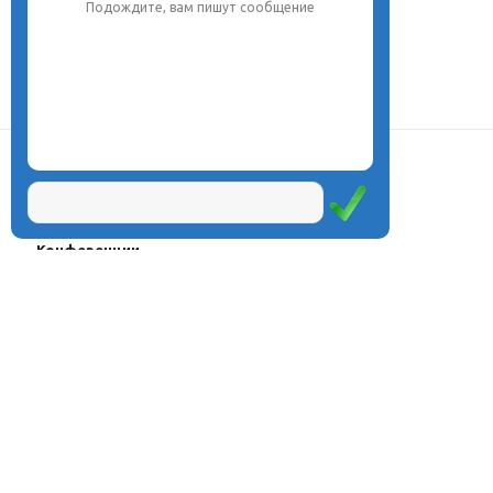
Подождите, вам пишут сообщение
О центре
Проекты
Курсы
Олимпиады
Конферeнции
Семинары
Магазин
Журнал
© Центр дистанционного
Оплата через
образования «Эйдос», 1998—2026
платёжные
системы
Москва, ул.Тверская, д.9, стр.7,
офис 111
Email:
info@eidos.ru
Тел.: +7(495) 768-55-54