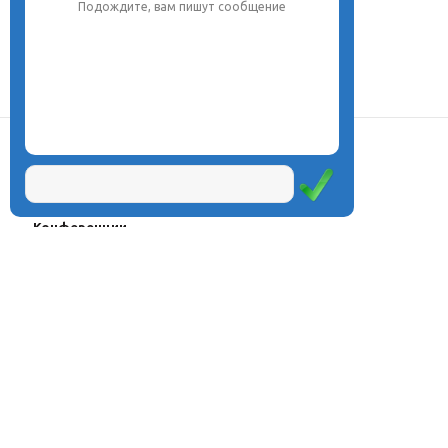
Подождите, вам пишут сообщение
О центре
Проекты
Курсы
Олимпиады
Конферeнции
Семинары
Магазин
Журнал
© Центр дистанционного
Оплата через
образования «Эйдос», 1998—2026
платёжные
системы
Москва, ул.Тверская, д.9, стр.7,
офис 111
Email:
info@eidos.ru
Тел.: +7(495) 768-55-54