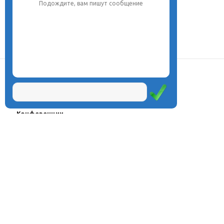
Подождите, вам пишут сообщение
О центре
Проекты
Курсы
Олимпиады
Конферeнции
Семинары
Магазин
Журнал
© Центр дистанционного
Оплата через
образования «Эйдос», 1998—2026
платёжные
системы
Москва, ул.Тверская, д.9, стр.7,
офис 111
Email:
info@eidos.ru
Тел.: +7(495) 768-55-54