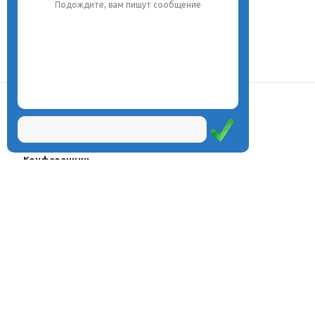
Подождите, вам пишут сообщение
О центре
Проекты
Курсы
Олимпиады
Конферeнции
Семинары
Магазин
Журнал
© Центр дистанционного
Оплата через
образования «Эйдос», 1998—2026
платёжные
системы
Москва, ул.Тверская, д.9, стр.7,
офис 111
Email:
info@eidos.ru
Тел.: +7(495) 768-55-54