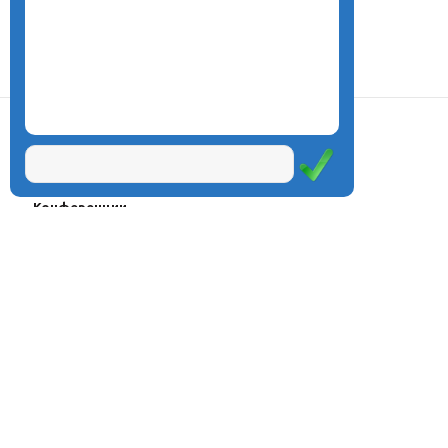
О центре
Проекты
Курсы
Олимпиады
Конферeнции
Семинары
Магазин
Журнал
© Центр дистанционного
Оплата через
образования «Эйдос», 1998—2026
платёжные
системы
Москва, ул.Тверская, д.9, стр.7,
офис 111
Email:
info@eidos.ru
Тел.: +7(495) 768-55-54
Мы в социальных сетях: