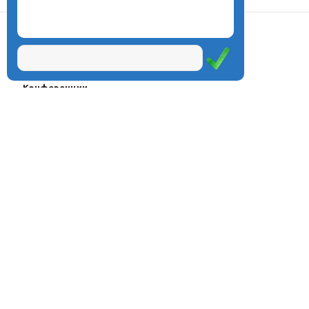
О центре
Проекты
Курсы
Олимпиады
Конферeнции
Семинары
Магазин
Журнал
© Центр дистанционного
Оплата через
образования «Эйдос», 1998—
платёжные
системы
2026
Москва, ул.Тверская, д.9, стр.7,
офис 111
Email:
info@eidos.ru
Тел.: +7(495) 768-55-54
Мы в социальных сетях: