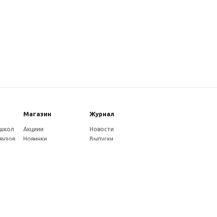
Магазин
Журнал
 школ
Акциии
Новости
вузов
Новинки
Выпуски
Каталог
Издательство
Как оплатить
Услуги журнала
ников
Доставка
Авторам