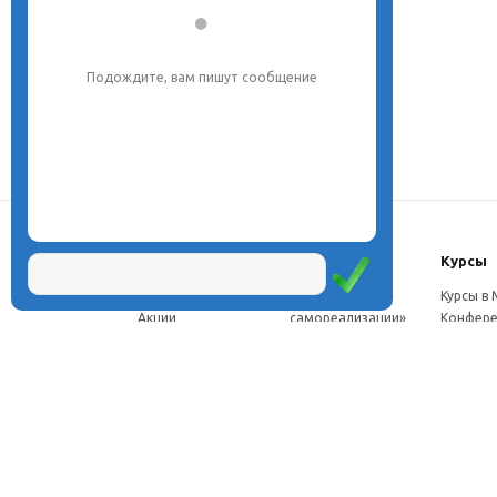
Подождите, вам пишут сообщение
О центре
Проекты
Курсы
Новости
Проект «Школа
Курсы в
Акции
самореализации»
Конфере
Расписание
Проект
Москве
Миссия
«Эвристический
Курсы в 
Директор
класс»
Петербу
Научная школа
Проект
Семинар
Документы
«Эвристическая
Програ
Услуги
школа»
перепод
Фотогалерея
Проект «Славянская
ч.
Видео
школа»
Дист. ку