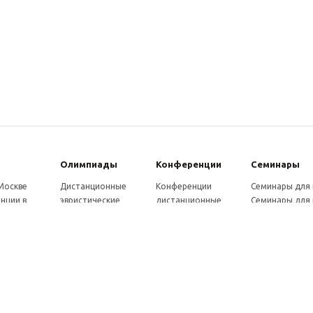
Олимпиады
Конферeнции
Семинары
 Москве
Дистанционные
Конференции
Семинары для
нции в
эвристические
дистанционные
Семинары для 
олимпиады
Конференции
Семинары для
Санкт-
Олимпиады для
школьников и
ссузов
рге
школьников в
студентов в Санкт-
Отзывы участ
ы выездные
Москве
Петербурге
семинаров
ммы
Олимпиады для
Конференции
готовки 250
школьников в Санкт-
школьников и
Петербурге
студентов в Москве
рсы для
Отзывы участников