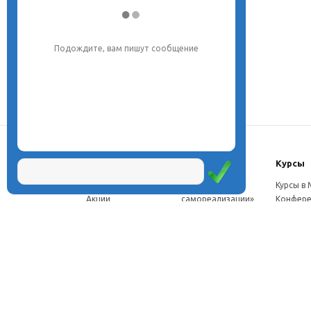
Подождите, вам пишут сообщение
О центре
Проекты
Курсы
Новости
Проект «Школа
Курсы в
Акции
самореализации»
Конфере
Расписание
Проект
Москве
Миссия
«Эвристический
Курсы в 
Директор
класс»
Петербу
Научная школа
Проект
Семинар
Документы
«Эвристическая
Програ
Услуги
школа»
перепод
Фотогалерея
Проект «Славянская
ч.
Видео
школа»
Дист. ку