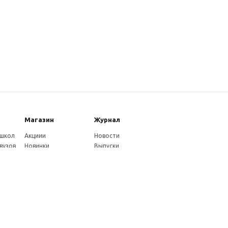
Магазин
Журнал
 школ
Акциии
Новости
вузов
Новинки
Выпуски
Каталог
Издательство
Как оплатить
Услуги журнала
ников
Доставка
Авторам