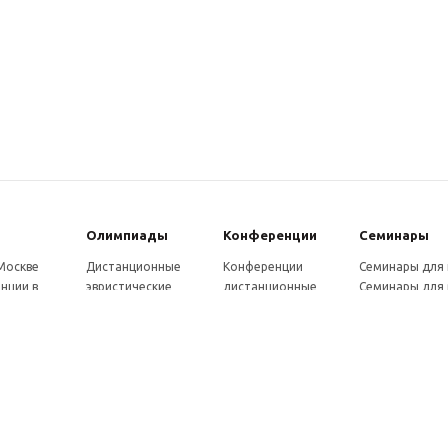
Олимпиады
Конферeнции
Семинары
 Москве
Дистанционные
Конференции
Семинары для
нции в
эвристические
дистанционные
Семинары для 
олимпиады
Конференции
Семинары для
Санкт-
Олимпиады для
школьников и
ссузов
рге
школьников в
студентов в Санкт-
Отзывы участ
ы выездные
Москве
Петербурге
семинаров
ммы
Олимпиады для
Конференции
готовки 250
школьников в Санкт-
школьников и
Петербурге
студентов в Москве
рсы для
Отзывы участников