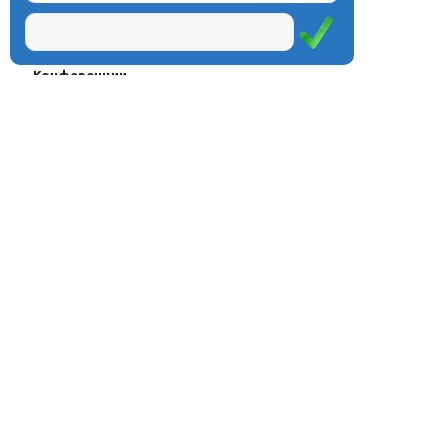
Проекты
Курсы
Олимпиады
Конферeнции
Семинары
Магазин
Журнал
© Центр дистанционного
Оплата через
образования «Эйдос», 1998—2026
платёжные
системы
Москва, ул.Тверская, д.9, стр.7,
офис 111
Email:
info@eidos.ru
Тел.: +7(495) 768-55-54
Мы в социальных сетях: