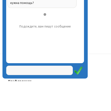
нужна помощь?
Подождите, вам пишут сообщение
О центре
Проекты
Курсы
Олимпиады
Конферeнции
Семинары
Магазин
Журнал
© Центр дистанционного