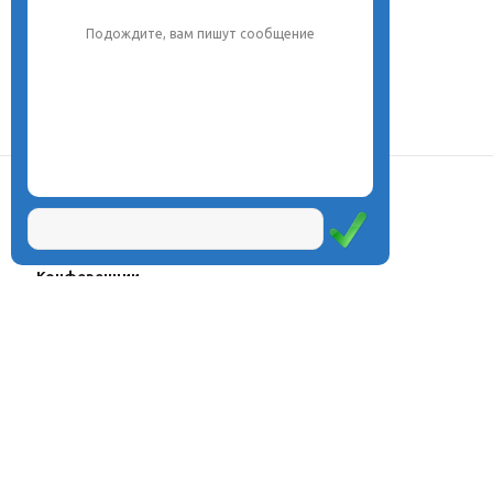
обязательно поможем.
О центре
Проекты
Курсы
Олимпиады
Конферeнции
Семинары
Магазин
Журнал
© Центр дистанционного
Оплата через
образования «Эйдос», 1998—2026
платёжные
системы
Москва, ул.Тверская, д.9, стр.7,
офис 111
Email:
info@eidos.ru