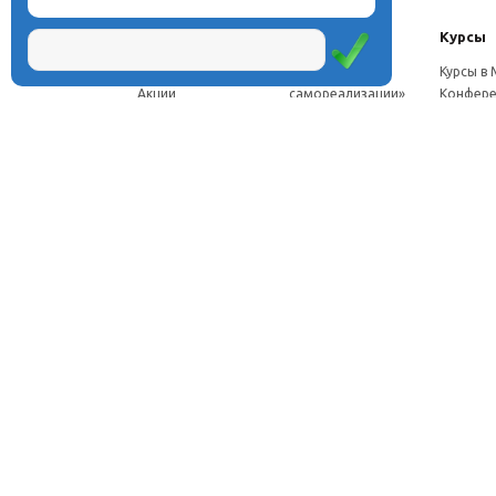
О центре
Проекты
Курсы
Новости
Проект «Школа
Курсы в
Акции
самореализации»
Конфере
Расписание
Проект
Москве
Миссия
«Эвристический
Курсы в 
Директор
класс»
Петербу
Научная школа
Проект
Семинар
Документы
«Эвристическая
Програ
Услуги
школа»
перепод
Фотогалерея
Проект «Славянская
ч.
Видео
школа»
Дист. ку
Рассылка
Проекты для
педагого
Контакты
родителей
Дист. к
Брендбук школы
педагог
Франшиза
Дист. ку
соискат
Вебинар
семина
Стажиро
Отзывы