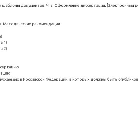
аблоны документов. Ч. 2: Оформление диссертации. [Электронный ресурс]
в. Методические рекомендации
а)
а 1)
а 2)
ссертацию
тацию
ыпускаемых в Российской Федерации, в которых должны быть опублико