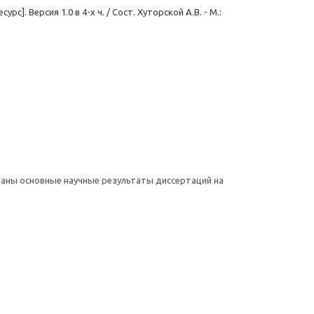
. Версия 1.0 в 4-х ч. / Сост. Хуторской А.В. - М.:
ваны основные научные результаты диссертаций на