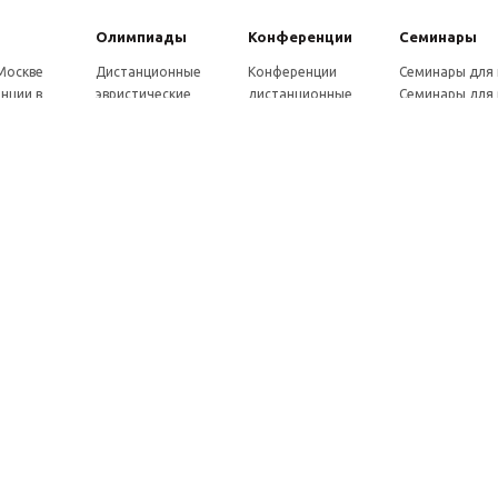
Олимпиады
Конферeнции
Семинары
 Москве
Дистанционные
Конференции
Семинары для
нции в
эвристические
дистанционные
Семинары для 
олимпиады
Конференции
Семинары для
Санкт-
Олимпиады для
школьников и
ссузов
рге
школьников в
студентов в Санкт-
Отзывы участ
ы выездные
Москве
Петербурге
семинаров
ммы
Олимпиады для
Конференции
готовки 250
школьников в Санкт-
школьников и
Петербурге
студентов в Москве
рсы для
Отзывы участников
в, 72 ч.
олимпиад
онкурсы для
ов
рсы для
елей
ы и веб-
ры
вка