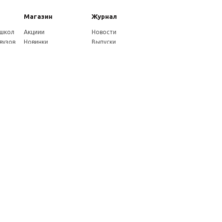
Магазин
Журнал
 школ
Акциии
Новости
вузов
Новинки
Выпуски
Каталог
Издательство
Как оплатить
Услуги журнала
ников
Доставка
Авторам