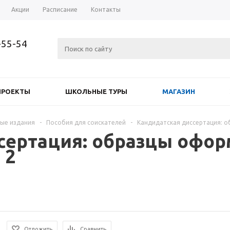
Акции
Расписание
Контакты
-55-54
ПРОЕКТЫ
ШКОЛЬНЫЕ ТУРЫ
МАГАЗИН
ые издания
-
Пособия для соискателей
-
Кандидатская диссертация: о
сертация: образцы офо
 2
Отложить
Сравнить