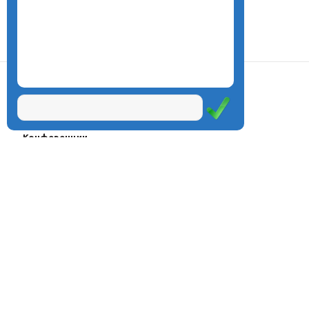
О центре
Проекты
Курсы
Олимпиады
Конферeнции
Семинары
Магазин
Журнал
© Центр дистанционного
Оплата через
образования «Эйдос», 1998—2026
платёжные
системы
Москва, ул.Тверская, д.9, стр.7,
офис 111
Email:
info@eidos.ru
Тел.: +7(495) 768-55-54
Мы в социальных сетях: