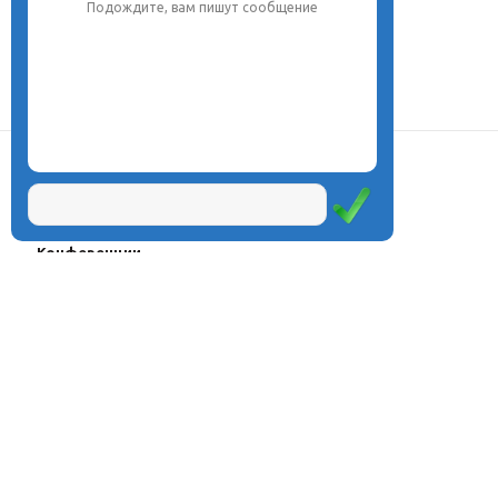
Подождите, вам пишут сообщение
О центре
Проекты
Курсы
Олимпиады
Конферeнции
Семинары
Магазин
Журнал
© Центр дистанционного
Оплата через
образования «Эйдос», 1998—2026
платёжные
системы
Москва, ул.Тверская, д.9, стр.7,
офис 111
Email:
info@eidos.ru
Тел.: +7(495) 768-55-54