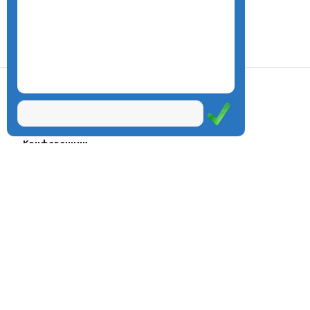
О центре
Проекты
Курсы
Олимпиады
Конферeнции
Семинары
Магазин
Журнал
© Центр дистанционного
Оплата через
образования «Эйдос», 1998—2026
платёжные
системы
Москва, ул.Тверская, д.9, стр.7,
офис 111
Email:
info@eidos.ru
Тел.: +7(495) 768-55-54
Мы в социальных сетях: