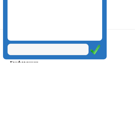
О центре
Проекты
Курсы
Олимпиады
Конферeнции
Семинары
Магазин
Журнал
© Центр дистанционного
Оплата через
образования «Эйдос», 1998—2026
платёжные
системы
Москва, ул.Тверская, д.9, стр.7,
офис 111
Email:
info@eidos.ru
Тел.: +7(495) 768-55-54
Мы в социальных сетях: