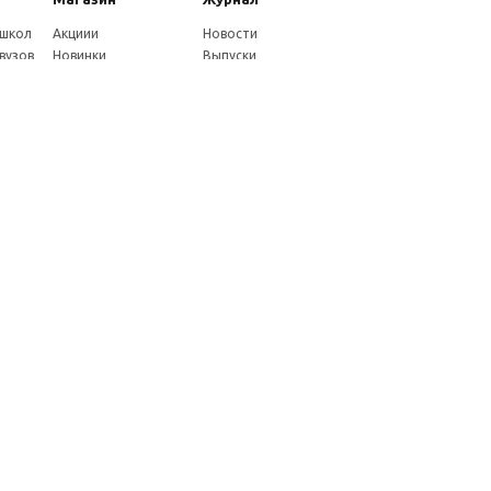
 школ
Акциии
Новости
вузов
Новинки
Выпуски
Каталог
Издательство
Как оплатить
Услуги журнала
ников
Доставка
Авторам
Оплата через