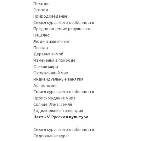
Походы
Огород
Природоведение
Смысл курса и его особенности
Предполагаемые результаты
Наш лес
Люди и животные
Погода
Деревья зимой
Изменения в природе
Стихии мира
Окружающий мир
Индивидуальные занятия
Астрономия
Смысл курса и его особенности
Происхождение мира
Солнце, Луна, Земля
Зодиакальные созвездия
Часть V. Русская культура
Смысл курса и его особенности
Содержание курса