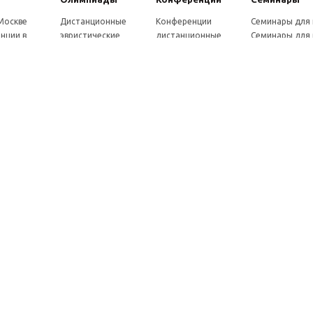
 Москве
Дистанционные
Конференции
Семинары для
нции в
эвристические
дистанционные
Семинары для 
олимпиады
Конференции
Семинары для
Санкт-
Олимпиады для
школьников и
ссузов
рге
школьников в
студентов в Санкт-
Отзывы участ
ы выездные
Москве
Петербурге
семинаров
ммы
Олимпиады для
Конференции
готовки 250
школьников в Санкт-
школьников и
Петербурге
студентов в Москве
рсы для
Отзывы участников
в, 72 ч.
олимпиад
онкурсы для
ов
рсы для
елей
ы и веб-
ры
вка
026
Мы в социальных сетях: