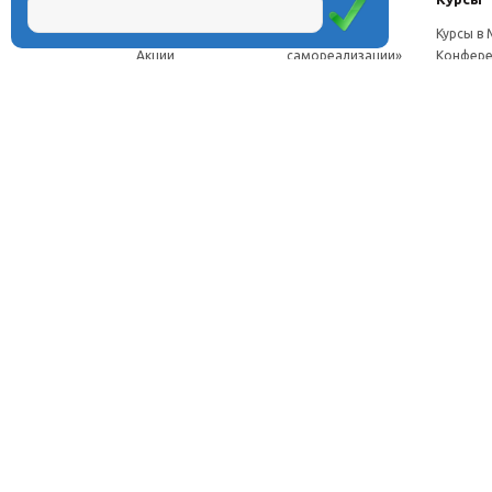
Новости
Проект «Школа
Курсы в
Акции
самореализации»
Конфере
Расписание
Проект
Москве
Миссия
«Эвристический
Курсы в 
Директор
класс»
Петербу
Научная школа
Проект
Семинар
Документы
«Эвристическая
Програ
Услуги
школа»
перепод
Фотогалерея
Проект «Славянская
ч.
Видео
школа»
Дист. ку
Рассылка
Проекты для
педагого
Контакты
родителей
Дист. к
Брендбук школы
педагог
Франшиза
Дист. ку
соискат
Вебинар
семина
Стажиро
Отзывы
© Центр дистанционного образования «Эйдос», 1998—2