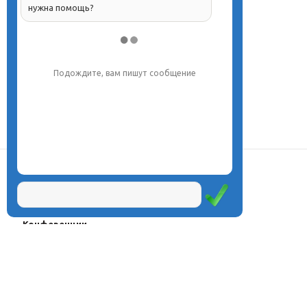
нужна помощь?
Подождите, вам пишут сообщение
О центре
Проекты
Курсы
Олимпиады
Конферeнции
Семинары
Магазин
Журнал
© Центр дистанционного