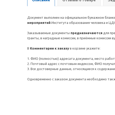
Описание
Отзывы о товаре
Зад
Документ выполнен на официальном бумажном бланке,
мероприятий
Института образования человека и ЦД
Заказываемые документы
предназначаются
для пр
гранты, в наградные комиссии, в приёмные комиссии 
В
Комментарии к заказу
в корзине укажите:
1. ФИО (полностью) адресата документа, место работы 
2. Почтовый адрес c почтовым индексом, ФИО получа
3. Все достоверные данные, относящиеся к содержанию
Одновременно с заказом документа необходимо так