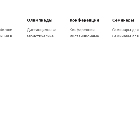
Олимпиады
Конферeнции
Семинары
 Москве
Дистанционные
Конференции
Семинары для
нции в
эвристические
дистанционные
Семинары для 
олимпиады
Конференции
Семинары для
Санкт-
Олимпиады для
школьников и
ссузов
рге
школьников в
студентов в Санкт-
Отзывы участ
ы выездные
Москве
Петербурге
семинаров
ммы
Олимпиады для
Конференции
готовки 250
школьников в Санкт-
школьников и
Петербурге
студентов в Москве
рсы для
Отзывы участников
в, 72 ч.
олимпиад
онкурсы для
ов
рсы для
елей
ы и веб-
ры
вка