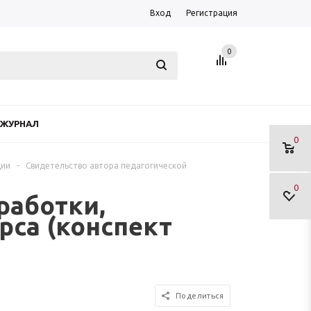
Вход
Регистрация
0
ЖУРНАЛ
0
ции
-
Свидетельство автора педагогической
0
работки,
рса (конспект
Поделиться