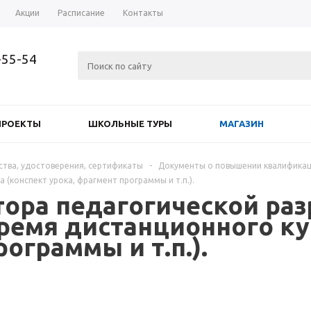
Акции
Расписание
Контакты
-55-54
ПРОЕКТЫ
ШКОЛЬНЫЕ ТУРЫ
МАГАЗИН
ства, удостоверения, сертификаты
-
Документы о повышении квалифика
 (конспект урока, фрагмент программы и т.п.).
ора педагогической раз
ремя дистанционного ку
ограммы и т.п.).