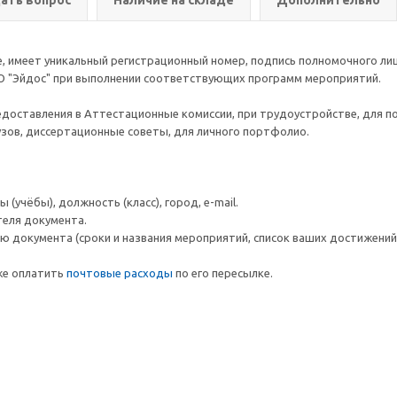
ать вопрос
Наличие на складе
Дополнительно
 имеет уникальный регистрационный номер, подпись полномочного лиц
О "Эйдос" при выполнении соответствующих программ мероприятий.
едоставления в Аттестационные комиссии, при трудоустройстве, для п
вузов, диссертационные советы, для личного портфолио.
(учёбы), должность (класс), город, e-mail.
теля документа.
 документа (сроки и названия мероприятий, список ваших достижений и
же оплатить
почтовые расходы
по его пересылке.