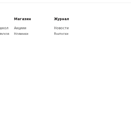
Магазин
Журнал
 школ
Акциии
Новости
вузов
Новинки
Выпуски
Каталог
Издательство
Как оплатить
Услуги журнала
ников
Доставка
Авторам