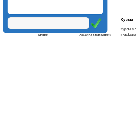
О центре
Проекты
Курсы
Новости
Проект «Школа
Курсы в
Акции
самореализации»
Конфере
Расписание
Проект
Москве
Миссия
«Эвристический
Курсы в 
Директор
класс»
Петербу
Научная школа
Проект
Семинар
Документы
«Эвристическая
Програ
Услуги
школа»
перепод
Фотогалерея
Проект «Славянская
ч.
Видео
школа»
Дист. ку
Рассылка
Проекты для
педагого
Контакты
родителей
Дист. к
Брендбук школы
педагог
Франшиза
Дист. ку
соискат
Вебинар
семина
Стажиро