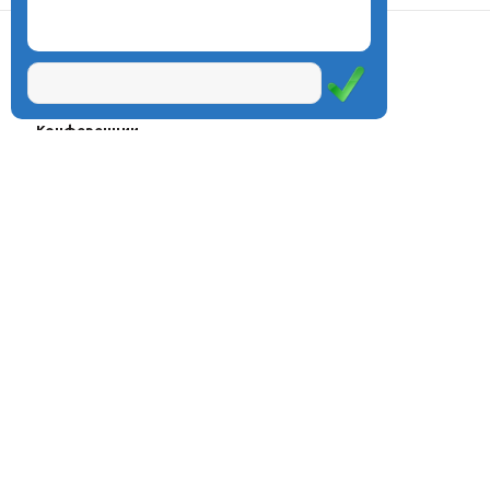
О центре
Проекты
Курсы
Олимпиады
Конферeнции
Семинары
Магазин
Журнал
© Центр дистанционного
Оплата через
образования «Эйдос», 1998—2026
платёжные
системы
Москва, ул.Тверская, д.9, стр.7,
офис 111
Email:
info@eidos.ru
Тел.: +7(495) 768-55-54
Мы в социальных сетях: