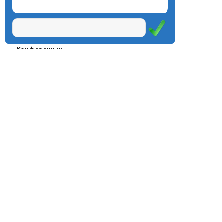
О центре
Проекты
Курсы
Олимпиады
Конферeнции
Семинары
Магазин
Журнал
© Центр дистанционного
Оплата через
образования «Эйдос», 1998—2026
платёжные
системы
Москва, ул.Тверская, д.9, стр.7,
офис 111
Email:
info@eidos.ru
Тел.: +7(495) 768-55-54
Мы в социальных сетях: