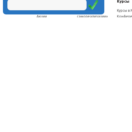
О центре
Проекты
Курсы
Новости
Проект «Школа
Курсы в
Акции
самореализации»
Конфере
Расписание
Проект
Москве
Миссия
«Эвристический
Курсы в 
Директор
класс»
Петербу
Научная школа
Проект
Семинар
Документы
«Эвристическая
Програ
Услуги
школа»
перепод
Фотогалерея
Проект «Славянская
ч.
Видео
школа»
Дист. ку
Рассылка
Проекты для
педагого
Контакты
родителей
Дист. к
Брендбук школы
педагог
Франшиза
Дист. ку
соискат
Вебинар
семина
Стажиро
Отзывы
© Центр дистанционного образования «Эйдос», 1998—2