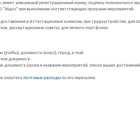
 имеет уникальный регистрационный номер, подпись полномочного лиц
О "Эйдос" при выполнении соответствующих программ мероприятий.
едоставления в Аттестационные комиссии, при трудоустройстве, для п
вузов, диссертационные советы, для личного портфолио.
(учёбы), должность (класс), город, e-mail.
теля документа.
 документа (сроки и названия мероприятий, список ваших достижений и
же оплатить
почтовые расходы
по его пересылке.