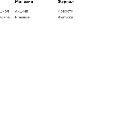
Магазин
Журнал
 школ
Акциии
Новости
вузов
Новинки
Выпуски
Каталог
Издательство
Как оплатить
Услуги журнала
ников
Доставка
Авторам