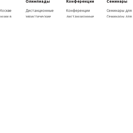
Олимпиады
Конферeнции
Семинары
 Москве
Дистанционные
Конференции
Семинары для
нции в
эвристические
дистанционные
Семинары для 
олимпиады
Конференции
Семинары для
Санкт-
Олимпиады для
школьников и
ссузов
рге
школьников в
студентов в Санкт-
Отзывы участ
ы выездные
Москве
Петербурге
семинаров
ммы
Олимпиады для
Конференции
готовки 250
школьников в Санкт-
школьников и
Петербурге
студентов в Москве
рсы для
Отзывы участников
в, 72 ч.
олимпиад
онкурсы для
ов
рсы для
елей
ы и веб-
ры
вка
026
Мы в социальных сетях: