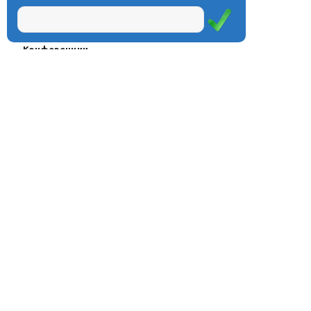
Проекты
Курсы
Олимпиады
Конферeнции
Семинары
Магазин
Журнал
© Центр дистанционного
Оплата через
образования «Эйдос», 1998—2026
платёжные
системы
Москва, ул.Тверская, д.9, стр.7,
офис 111
Email:
info@eidos.ru
Тел.: +7(495) 768-55-54
Мы в социальных сетях: