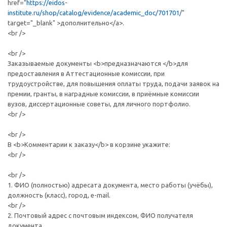
href="
https://eidos-
institute.ru/shop/catalog/evidence/academic_doc/701701/
"
target="_blank" >дополнительно</a>.
<br />
<br />
Заказываемые документы <b>предназначаются </b>для
предоставления в Аттестационные комиссии, при
трудоустройстве, для повышения оплаты труда, подачи заявок на
премии, гранты, в наградные комиссии, в приёмные комиссии
вузов, диссертационные советы, для личного портфолио.
<br />
<br />
В <b>Комментарии к заказу</b> в корзине укажите:
<br />
<br />
1. ФИО (полностью) адресата документа, место работы (учёбы),
должность (класс), город, e-mail.
<br />
2. Почтовый адрес c почтовым индексом, ФИО получателя
документа.