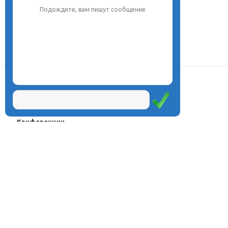
Подождите, вам пишут сообщение
О центре
Проекты
Курсы
Олимпиады
Конферeнции
Семинары
Магазин
Журнал
© Центр дистанционного
Оплата через
образования «Эйдос», 1998—2026
платёжные
системы
Москва, ул.Тверская, д.9, стр.7,
офис 111
Email:
info@eidos.ru