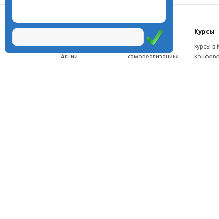
О центре
Проекты
Курсы
Новости
Проект «Школа
Курсы в
Акции
самореализации»
Конфере
Расписание
Проект
Москве
Миссия
«Эвристический
Курсы в 
Директор
класс»
Петербу
Научная школа
Проект
Семинар
Документы
«Эвристическая
Програ
Услуги
школа»
перепод
Фотогалерея
Проект «Славянская
ч.
Видео
школа»
Дист. ку
Рассылка
Проекты для
педагого
Контакты
родителей
Дист. к
Брендбук школы
педагог
Франшиза
Дист. ку
соискат
Вебинар
семина
Стажиро