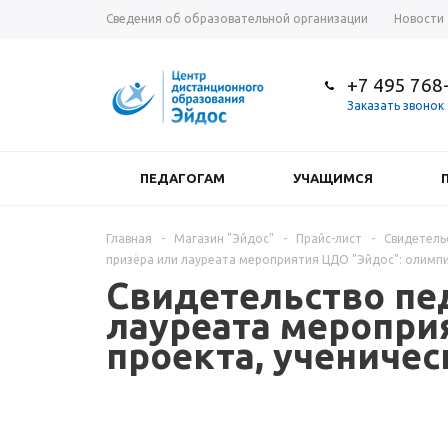
Сведения об образовательной организации
Новости
+7 495 768
Заказать звонок
ПЕДАГОГАМ
УЧАЩИМСЯ
Главная
-
Магазин "Эйдос"
-
Прайс-лист
-
Свидетель
призёра или лауреата мероприятия ЦДО "Эйдос": олимпи
Свидетельство пе
лауреата меропри
проекта, учениче