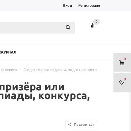
Вход
Регистрация
0
ЖУРНАЛ
0
стижениях
-
Свидетельство педагога, подготовившего
0
призёра или
пиады, конкурса,
Поделиться