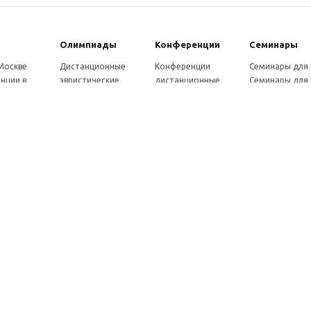
Олимпиады
Конферeнции
Семинары
 Москве
Дистанционные
Конференции
Семинары для
нции в
эвристические
дистанционные
Семинары для 
олимпиады
Конференции
Семинары для
Санкт-
Олимпиады для
школьников и
ссузов
рге
школьников в
студентов в Санкт-
Отзывы участ
ы выездные
Москве
Петербурге
семинаров
ммы
Олимпиады для
Конференции
готовки 250
школьников в Санкт-
школьников и
Петербурге
студентов в Москве
рсы для
Отзывы участников
в, 72 ч.
олимпиад
онкурсы для
ов
рсы для
елей
ы и веб-
ры
вка