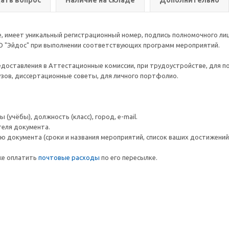
ать вопрос
Наличие на складе
Дополнительно
 имеет уникальный регистрационный номер, подпись полномочного лиц
О "Эйдос" при выполнении соответствующих программ мероприятий.
едоставления в Аттестационные комиссии, при трудоустройстве, для п
вузов, диссертационные советы, для личного портфолио.
(учёбы), должность (класс), город, e-mail.
теля документа.
 документа (сроки и названия мероприятий, список ваших достижений и
же оплатить
почтовые расходы
по его пересылке.