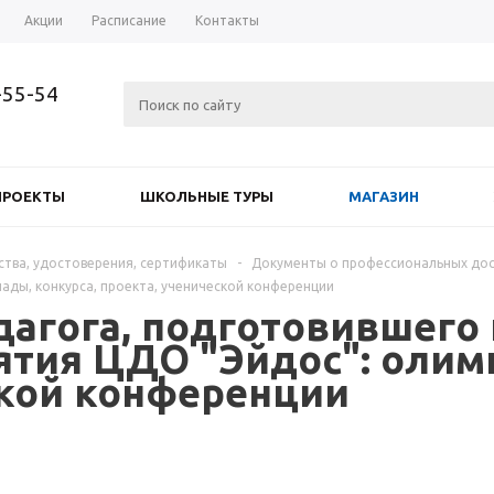
Акции
Расписание
Контакты
-55-54
ПРОЕКТЫ
ШКОЛЬНЫЕ ТУРЫ
МАГАЗИН
ства, удостоверения, сертификаты
-
Документы о профессиональных до
ады, конкурса, проекта, ученической конференции
дагога, подготовившего 
ятия ЦДО "Эйдос": олим
ской конференции