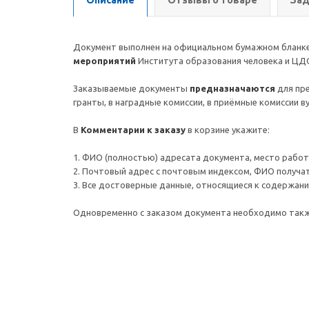
Описание
Отзывы о товаре
Зад
Документ выполнен на официальном бумажном бланке,
мероприятий
Института образования человека и ЦД
Заказываемые документы
предназначаются
для пр
гранты, в наградные комиссии, в приёмные комиссии 
В
Комментарии к заказу
в корзине укажите:
1. ФИО (полностью) адресата документа, место работы 
2. Почтовый адрес c почтовым индексом, ФИО получа
3. Все достоверные данные, относящиеся к содержанию
Одновременно с заказом документа необходимо так