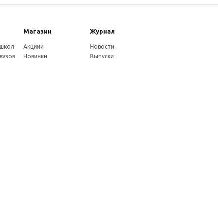
Магазин
Журнал
 школ
Акциии
Новости
вузов
Новинки
Выпуски
Каталог
Издательство
Как оплатить
Услуги журнала
ников
Доставка
Авторам