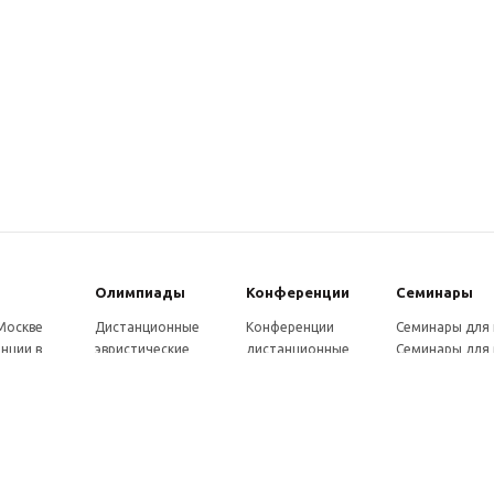
Олимпиады
Конферeнции
Семинары
 Москве
Дистанционные
Конференции
Семинары для
нции в
эвристические
дистанционные
Семинары для 
олимпиады
Конференции
Семинары для
Санкт-
Олимпиады для
школьников и
ссузов
рге
школьников в
студентов в Санкт-
Отзывы участ
ы выездные
Москве
Петербурге
семинаров
ммы
Олимпиады для
Конференции
готовки 250
школьников в Санкт-
школьников и