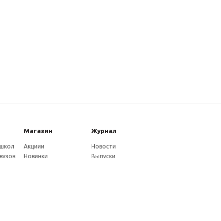
Магазин
Журнал
 школ
Акциии
Новости
вузов
Новинки
Выпуски
Каталог
Издательство
Как оплатить
Услуги журнала
ников
Доставка
Авторам