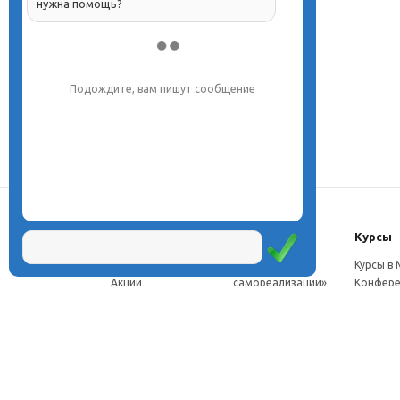
нужна помощь?
Подождите, вам пишут сообщение
О центре
Проекты
Курсы
Новости
Проект «Школа
Курсы в
Акции
самореализации»
Конфере
Расписание
Проект
Москве
Миссия
«Эвристический
Курсы в 
Директор
класс»
Петербу
Научная школа
Проект
Семинар
Документы
«Эвристическая
Програ
Услуги
школа»
перепод