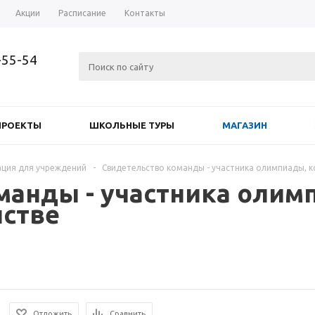
Акции
Расписание
Контакты
-55-54
ПРОЕКТЫ
ШКОЛЬНЫЕ ТУРЫ
МАГАЗИН
ция для учреждений
-
Свидетельство команды - участника олимпиады, к
манды - участника олимп
стве
Отложить
Сравнить