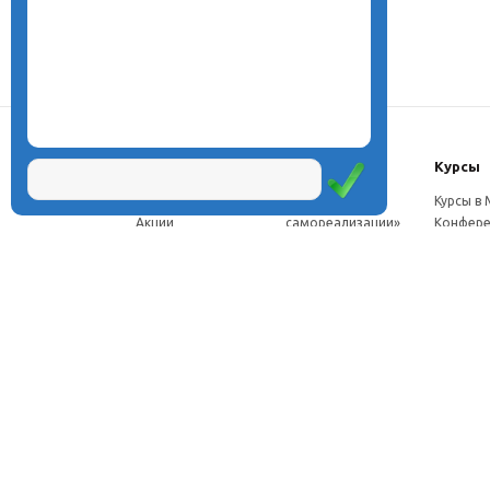
О центре
Проекты
Курсы
Новости
Проект «Школа
Курсы в
Акции
самореализации»
Конфере
Расписание
Проект
Москве
Миссия
«Эвристический
Курсы в 
Директор
класс»
Петербу
Научная школа
Проект
Семинар
Документы
«Эвристическая
Програ
Услуги
школа»
перепод
Фотогалерея
Проект «Славянская
ч.
Видео
школа»
Дист. ку
Рассылка
Проекты для
педагого
Контакты
родителей
Дист. к
Брендбук школы
педагог
Франшиза
Дист. ку