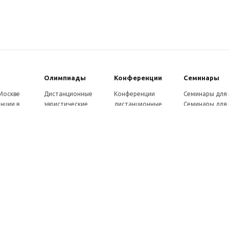
Олимпиады
Конферeнции
Семинары
 Москве
Дистанционные
Конференции
Семинары для
нции в
эвристические
дистанционные
Семинары для 
олимпиады
Конференции
Семинары для
Санкт-
Олимпиады для
школьников и
ссузов
рге
школьников в
студентов в Санкт-
Отзывы участ
ы выездные
Москве
Петербурге
семинаров
ммы
Олимпиады для
Конференции
готовки 250
школьников в Санкт-
школьников и
Петербурге
студентов в Москве
рсы для
Отзывы участников
в, 72 ч.
олимпиад
онкурсы для
ов
рсы для