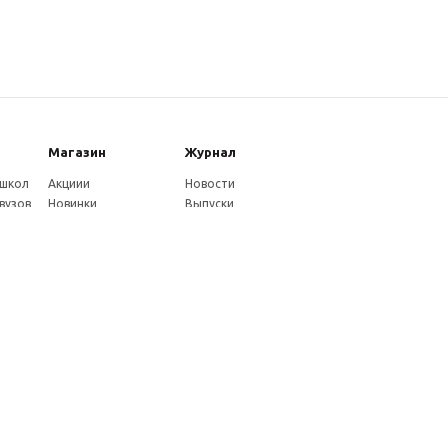
Магазин
Журнал
 школ
Акциии
Новости
вузов
Новинки
Выпуски
Каталог
Издательство
Как оплатить
Услуги журнала
ников
Доставка
Авторам