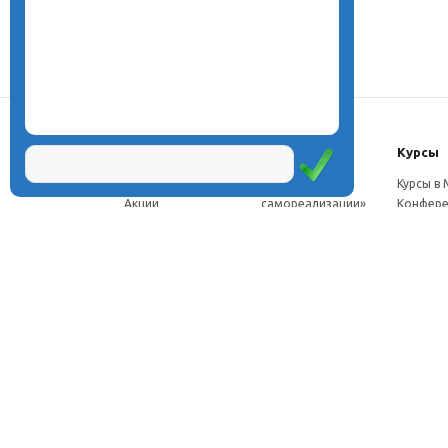
О центре
Проекты
Курсы
Новости
Проект «Школа
Курсы в
Акции
самореализации»
Конфере
Расписание
Проект
Москве
Миссия
«Эвристический
Курсы в 
Директор
класс»
Петербу
Научная школа
Проект
Семинар
Документы
«Эвристическая
Програ
Услуги
школа»
перепод
Фотогалерея
Проект «Славянская
ч.
Видео
школа»
Дист. ку
Рассылка
Проекты для
педагого
Контакты
родителей
Дист. к
Брендбук школы
педагог
Франшиза
Дист. ку