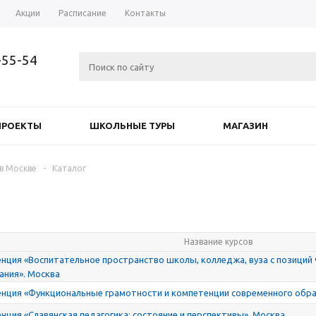
Акции
Расписание
Контакты
-55-54
ПРОЕКТЫ
ШКОЛЬНЫЕ ТУРЫ
МАГАЗИН
в Москве
-
Каталог
Название курсов
нция «Воспитательное пространство школы, колледжа, вуза с позиций
ания». Москва
нция «Функциональные грамотности и компетенции современного обра
ция «Славянская педагогика: состояние и перспективы». Москва