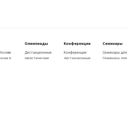
Олимпиады
Конферeнции
Семинары
 Москве
Дистанционные
Конференции
Семинары для
нции в
эвристические
дистанционные
Семинары для 
олимпиады
Конференции
Семинары для
Санкт-
Олимпиады для
школьников и
ссузов
рге
школьников в
студентов в Санкт-
Отзывы участ
ы выездные
Москве
Петербурге
семинаров
ммы
Олимпиады для
Конференции
готовки 250
школьников в Санкт-
школьников и
Петербурге
студентов в Москве
рсы для
Отзывы участников
в, 72 ч.
олимпиад
онкурсы для
ов
рсы для