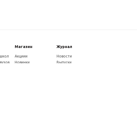
Магазин
Журнал
 школ
Акциии
Новости
вузов
Новинки
Выпуски
Каталог
Издательство
Как оплатить
Услуги журнала
ников
Доставка
Авторам