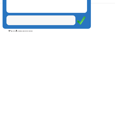
О центре
Проекты
Курсы
Олимпиады
Конферeнции
Семинары
Магазин
Журнал
© Центр дистанционного
Оплата через
образования «Эйдос», 1998—2026
платёжные
системы
Москва, ул.Тверская, д.9, стр.7,
офис 111
Email:
info@eidos.ru
Тел.: +7(495) 768-55-54
Мы в социальных сетях: