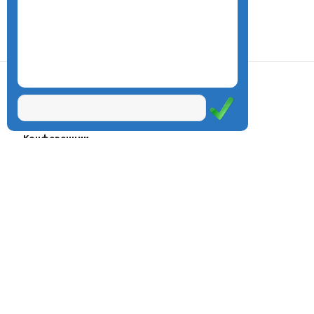
О центре
Проекты
Курсы
Олимпиады
Конферeнции
Семинары
Магазин
Журнал
© Центр дистанционного
Оплата через
образования «Эйдос», 1998—2026
платёжные
системы
Москва, ул.Тверская, д.9, стр.7,
офис 111
Email:
info@eidos.ru
Тел.: +7(495) 768-55-54
Мы в социальных сетях: