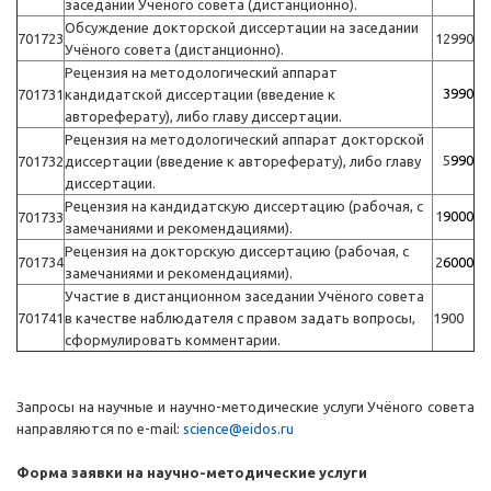
заседании Учёного совета (дистанционно).
Обсуждение докторской диссертации на заседании
701723
12990
Учёного совета (дистанционно).
Рецензия на методологический аппарат
3990
701731
кандидатской диссертации (введение к
автореферату), либо главу диссертации.
Рецензия на методологический аппарат докторской
5
990
701732
диссертации (введение к автореферату), либо главу
диссертации.
Рецензия на кандидатскую диссертацию (рабочая, с
1
9000
701733
замечаниями и рекомендациями).
Рецензия на докторскую диссертацию (рабочая, с
701734
2
6000
замечаниями и рекомендациями).
Участие в дистанционном заседании Учёного совета
701741
в качестве наблюдателя с правом задать вопросы,
1900
сформулировать комментарии.
Запросы на научные и научно-методические услуги Учёного совета
направляются по e-mail:
science@eidos.ru
Форма заявки на научно-методические услуги