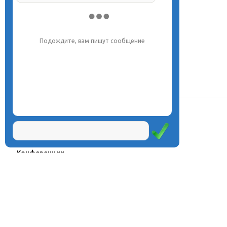
Напишите, что вас интересует, и мы вам
обязательно поможем.
О центре
Проекты
Курсы
Олимпиады
Конферeнции
Семинары
Магазин
Журнал
© Центр дистанционного
Оплата через
образования «Эйдос», 1998—2026
платёжные