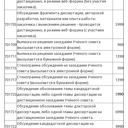
дистанционно, в режиме веб-форума (без участия
заказчика).
Обсуждение фрагмента диссертации, авторской
разработки, материалов или опыта работы
701705
заказчика с вынесением решения - проводится
5999
дистанционно, в режиме веб-форума (с участием
заказчика).
Выписка из решения заседания Учёного совета
701709
999
(высылается в электронной форме).
Выписка из решения заседания Учёного совета
701711
1399
(высылается в бумажной форме).
Стенограмма обсуждения на заседании Учёного
701715
999
совета (высылается в электронной форме).
Стенограмма обсуждения на заседании Учёного
701717
1399
совета (высылается в бумажной форме).
Обсуждение обоснования темы кандидатской
5
990
701720
диссертации, либо одной главы диссертации на
дистанционном заседании Учёного совета.
Обсуждение обоснования темы докторской
701721
диссертации, либо одной главы диссертации на
6990
дистанционном заседании Учёного совета.
Обсуждение кандидатской диссертации на
701722
9990