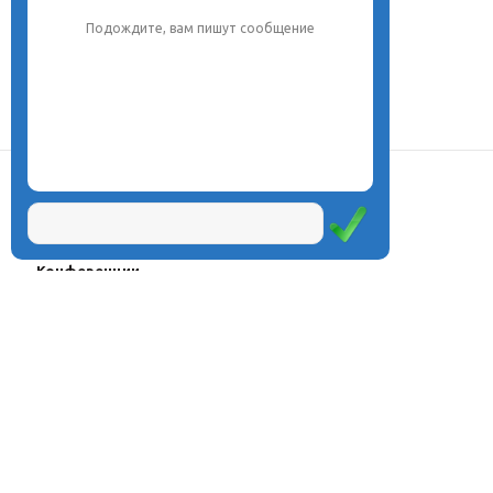
Подождите, вам пишут сообщение
О центре
Проекты
Курсы
Олимпиады
Конферeнции
Семинары
Магазин
Журнал
© Центр дистанционного
Оплата через
образования «Эйдос», 1998—2026
платёжные
системы
Москва, ул.Тверская, д.9, стр.7,
офис 111
Email:
info@eidos.ru