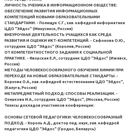
ЛИЧНОСТЬ УЧЕНИКА В ИНФОРМАЦИОННОМ ОБЩЕСТВЕ:
ОБЕСПЕЧЕНИЕ РАЗВИТИЯ ИНФОРМАЦИОННЫХ
КОМПЕТЕНЦИЙ НОВЫМИ ОБРАЗОВАТЕЛЬНЫМИ
СТАНДАРТАМИ. - Полищук С.Г., зав. кафедрой информатики
ЦДО "Эйдос" (Минусинск, Россия)
ВНЕУРОЧНАЯ ДЕЯТЕЛЬНОСТЬ УЧАЩИХСЯ КАК СРЕДА
РАЗВИТИЯ И ОЦЕНКИ ИКТ-КОМПЕТЕНЦИЙ. - Сафонова О.Ю.,
сотрудник ЦДО "Эйдос" (Королев, Россия)
ОТ КОМПЕТЕНТНОСТНОГО ЗАДАНИЯ К СОЦИАЛЬНОЙ
ПРАКТИКЕ. - Яворская Е.Л., сотрудник ЦДО "Эйдос" (Ижевск,
Россия)
МЕТОДЫ ЧЕЛОВЕКОСООБРАЗНОГО ОБУЧЕНИЯ ХИМИИ ПРИ
ПЕРЕХОДЕ НА НОВЫЕ ОБРАЗОВАТЕЛЬНЫЕ СТАНДАРТЫ. -
Борзова О.А., зав. кафедрой естествознания ЦДО "Эйдос",
(Калуга, Россия)
МЕТАПРЕДМЕТНЫЙ ПОДХОД: СПОСОБЫ РЕАЛИЗАЦИИ. -
Озеркова И.А., сотрудник ЦДО "Эйдос", (Москва, Россия)
Тезисы докладов участников конференции:
ОСНОВЫ СЕТЕВОЙ ПЕДАГОГИКИ: ЧЕЛОВЕКОСООБРАЗНЫЙ
ПОДХОД. - Король А.Д., доктор пед. наук, зав. кафедрой
педагогики ЦДО "Эйдос" (Гродно, Беларусь)