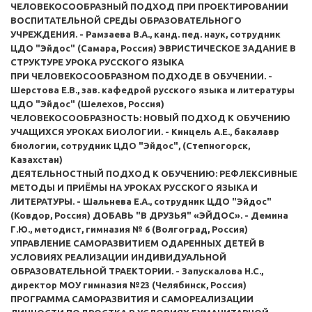
ЧЕЛОВЕКОСООБРАЗНЫЙ ПОДХОД ПРИ ПРОЕКТИРОВАНИИ
ВОСПИТАТЕЛЬНОЙ СРЕДЫ ОБРАЗОВАТЕЛЬНОГО
УЧРЕЖДЕНИЯ. - Рамзаева В.А., канд. пед. наук, сотрудник
ЦДО "Эйдос" (Самара, Россия) ЭВРИСТИЧЕСКОЕ ЗАДАНИЕ В
СТРУКТУРЕ УРОКА РУССКОГО ЯЗЫКА
ПРИ ЧЕЛОВЕКОСООБРАЗНОМ ПОДХОДЕ В ОБУЧЕНИИ. -
Шерстова Е.В., зав. кафедрой русского языка и литературы
ЦДО "Эйдос" (Шелехов, Россия)
ЧЕЛОВЕКОСООБРАЗНОСТЬ: НОВЫЙ ПОДХОД К ОБУЧЕНИЮ
УЧАЩИХСЯ УРОКАХ БИОЛОГИИ. - Кинцель А.Е., бакалавр
биологии, сотрудник ЦДО "Эйдос", (Степногорск,
Казахстан)
ДЕЯТЕЛЬНОСТНЫЙ ПОДХОД К ОБУЧЕНИЮ: РЕФЛЕКСИВНЫЕ
МЕТОДЫ И ПРИЁМЫ НА УРОКАХ РУССКОГО ЯЗЫКА И
ЛИТЕРАТУРЫ. - Шальнева Е.А., сотрудник ЦДО "Эйдос"
(Ковдор, Россия) ДОБАВЬ "В ДРУЗЬЯ" «ЭЙДОС». - Демина
Г.Ю., методист, гимназия № 6 (Волгоград, Россия)
УПРАВЛЕНИЕ САМОРАЗВИТИЕМ ОДАРЕННЫХ ДЕТЕЙ В
УСЛОВИЯХ РЕАЛИЗАЦИИ ИНДИВИДУАЛЬНОЙ
ОБРАЗОВАТЕЛЬНОЙ ТРАЕКТОРИИ. - Запускалова Н.С.,
директор МОУ гимназия №23 (Челябинск, Россия)
ПРОГРАММА САМОРАЗВИТИЯ И САМОРЕАЛИЗАЦИИ