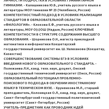
ЛИЧНОСТИ ПОДРОСТКА В УСЛОВИЯХ ГУМАНИТАРНОЙ
ГИМНАЗИИ. - Калашникова Ю.Б., учитель русского языка и
литературы МОУ гимназии № 23 (Челябинск, Россия)
КОМПЕТЕНТНОСТНЫЙ ПОДХОД В УСЛОВИЯХ РЕАЛИЗАЦИИ
СТАНДАРТОВ В ОБРАЗОВАТЕЛЬНОЙ ОБЛАСТИ
«ФИЛОЛОГИЯ». - Клокова Е.Ф., учитель русского языка и
литературы, МОУ О(с)ОШ (Надым, Россия) КЛЮЧЕВЫЕ
КОМПЕТЕНТНОСТИ В СТРУКТУРЕ СОДЕРЖАНИЯ ВЫСШЕГО
ОБРАЗОВАНИЯ. - Шорникова О.Н., магистр прикладной
математики и информатики Кокшетауский
государственный университет им. Ш. Уалиханова (Кокшетау,
Казахстан)
СОВЕРШЕНСТВОВАНИЕ СИСТЕМЫ ЕГЭ В УСЛОВИЯХ
ВВЕДЕНИЯ НОВОГО ОБРАЗОВАТЕЛЬНОГО СТАНДАРТА. -
Полежаева Л.Н., канд. техн. наук, доцент, Омский
государственный технический университет (Омск, Россия)
ОБРАЗОВАТЕЛЬНЫЙ ПОТЕНЦИАЛ ПРОБЛЕМНО-
ПОИСКОВОГО ПОДХОДА В ОБУЧЕНИИ ИНОСТРАННОМУ
ЯЗЫКУ В ТЕХНИЧЕСКОМ ВУЗЕ. - Хруненкова М.Л., старший
преподаватель, Колоницкая О.Л., канд. пед. наук, доцент,
Санкт-Петербургский государственный политехнический
университет (Санкт-Петербург, Россия)
УЧИТЕЛЬ-ПРЕДМЕТНИК КАК ПРОВОДНИК ИДЕЙ