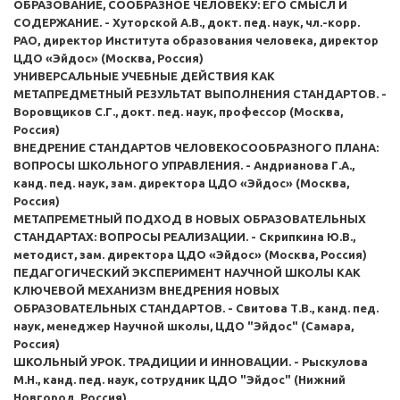
ОБРАЗОВАНИЕ, СООБРАЗНОЕ ЧЕЛОВЕКУ: ЕГО СМЫСЛ И
СОДЕРЖАНИЕ. - Хуторской А.В., докт. пед. наук, чл.-корр.
РАО, директор Института образования человека, директор
ЦДО «Эйдос» (Москва, Россия)
УНИВЕРСАЛЬНЫЕ УЧЕБНЫЕ ДЕЙСТВИЯ КАК
МЕТАПРЕДМЕТНЫЙ РЕЗУЛЬТАТ ВЫПОЛНЕНИЯ СТАНДАРТОВ. -
Воровщиков С.Г., докт. пед. наук, профессор (Москва,
Россия)
ВНЕДРЕНИЕ СТАНДАРТОВ ЧЕЛОВЕКОСООБРАЗНОГО ПЛАНА:
ВОПРОСЫ ШКОЛЬНОГО УПРАВЛЕНИЯ. - Андрианова Г.А.,
канд. пед. наук, зам. директора ЦДО «Эйдос» (Москва,
Россия)
МЕТАПРЕМЕТНЫЙ ПОДХОД В НОВЫХ ОБРАЗОВАТЕЛЬНЫХ
СТАНДАРТАХ: ВОПРОСЫ РЕАЛИЗАЦИИ. - Скрипкина Ю.В.,
методист, зам. директора ЦДО «Эйдос» (Москва, Россия)
ПЕДАГОГИЧЕСКИЙ ЭКСПЕРИМЕНТ НАУЧНОЙ ШКОЛЫ КАК
КЛЮЧЕВОЙ МЕХАНИЗМ ВНЕДРЕНИЯ НОВЫХ
ОБРАЗОВАТЕЛЬНЫХ СТАНДАРТОВ. - Свитова Т.В., канд. пед.
наук, менеджер Научной школы, ЦДО "Эйдос" (Самара,
Россия)
ШКОЛЬНЫЙ УРОК. ТРАДИЦИИ И ИННОВАЦИИ. - Рыскулова
М.Н., канд. пед. наук, сотрудник ЦДО "Эйдос" (Нижний
Новгород, Россия)