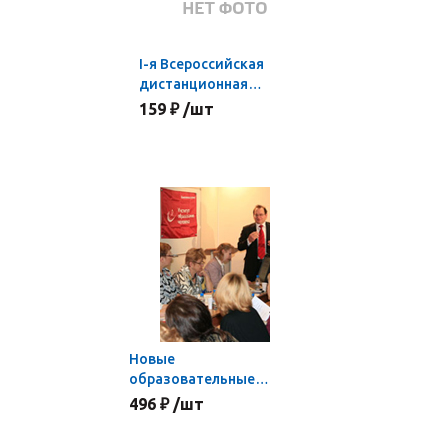
I-я Всероссийская
дистанционная
ученическая
159 ₽ /шт
конференция
Новые
образовательные
стандарты:
496 ₽ /шт
диагностика и оценка
образовательных