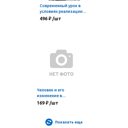
Современный урок в
условиях реализации
новых образовательных
496 ₽ /шт
стандартов
Человек и его
изменение в
телекоммуникационных
169 ₽ /шт
системах
Показать еще