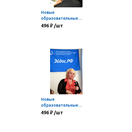
Новые
образовательные
стандарты:
496 ₽ /шт
человекосообразный
подход
Новые
образовательные
стандарты: системно-
496 ₽ /шт
деятельностный
подход