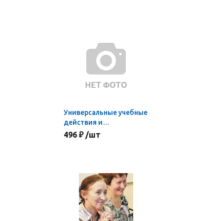
Универсальные учебные
действия и
деятельности в
496 ₽ /шт
условиях реализации
ФГОС