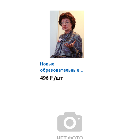
результатов
Новые
образовательные
стандарты:развитие,
496 ₽ /шт
диагностика и оценка
компетентностей
учащихся