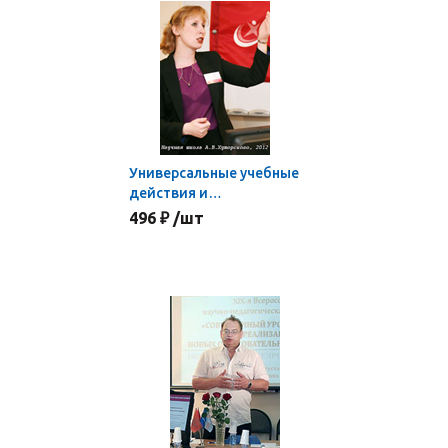
Универсальные учебные
действия и
деятельности в
496 ₽ /шт
обучении по новым
стандартам