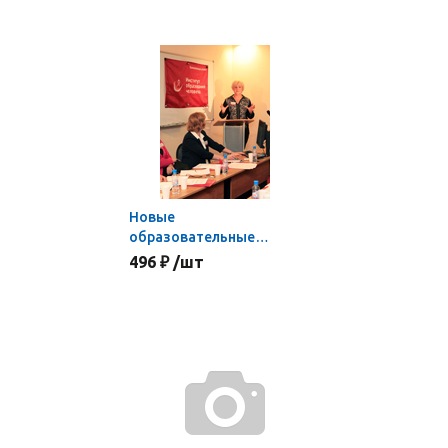
Новые
образовательные
стандарты:
496 ₽ /шт
метапредметный
подход