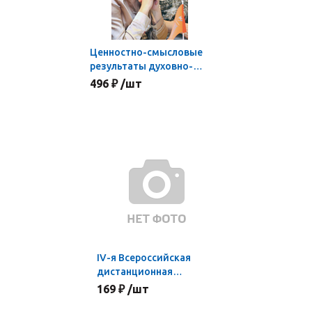
Ценностно-смысловые
результаты духовно-
нравственного
496 ₽ /шт
образования и
воспитания учащихся в
условиях реализации
ФГОС
IV-я Всероссийская
дистанционная
ученическая
169 ₽ /шт
конференция