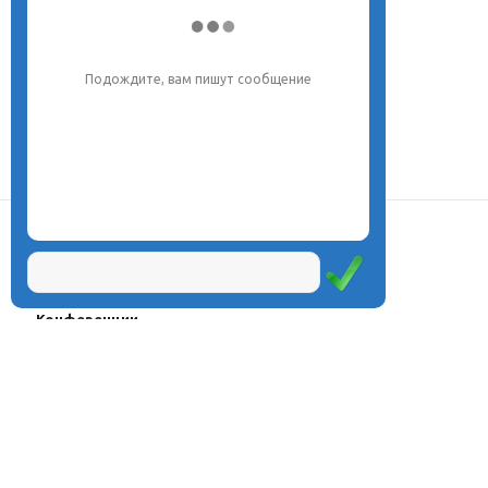
Напишите, что вас интересует, и мы вам
обязательно поможем.
О центре
Проекты
Курсы
Олимпиады
Конферeнции
Семинары
Магазин
Журнал
© Центр дистанционного
Оплата через
образования «Эйдос», 1998—2026
платёжные
системы